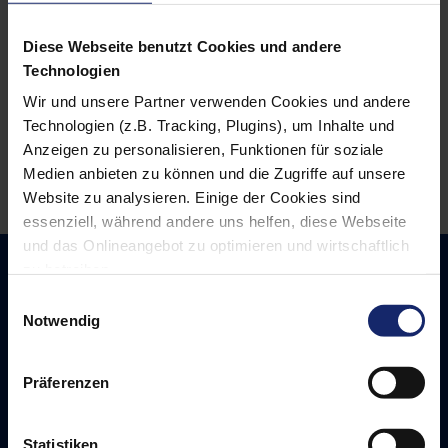
Sie haben die passende Stelle gefunden? Dann
Diese Webseite benutzt Cookies und andere
freuen wir uns auf Ihre Bewerbung.
Technologien
Senden Sie uns Ihre Unterlagen per E-Mail an
info@fe-bis.de
.
Wir und unsere Partner verwenden Cookies und andere
Technologien (z.B. Tracking, Plugins), um Inhalte und
Anzeigen zu personalisieren, Funktionen für soziale
Jetzt bewerben
Medien anbieten zu können und die Zugriffe auf unsere
Website zu analysieren. Einige der Cookies sind
essenziell, während andere uns helfen, diese Webseite
und das Onlineangebot zu optimieren und wirtschaftlich
zu betreiben.
Außerdem geben wir Informationen zu Ihrer Verwendung
Einwilligungsauswahl
febis bietet verschiedenste
unserer Website an unsere Partner für soziale Medien,
Notwendig
Aufgabenfelder
Werbung und Analysen weiter. Unsere Partner führen
diese Informationen möglicherweise mit weiteren Daten
Präferenzen
zusammen, die Sie ihnen bereitgestellt haben oder die
sie im Rahmen Ihrer Nutzung der Dienste gesammelt
haben. Dabei kann es vorkommen, dass Ihre Daten auch
Statistiken