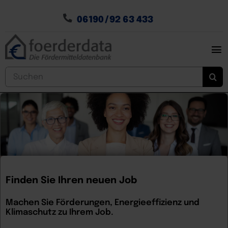
Zum
Inhalt
06190 / 92 63 433
springen
To
Nav
Home
Suche
nach:
Fördergeldsuche
Fördergeldservices
Energiesparen
News
Finden Sie Ihren neuen Job
Machen Sie Förderungen, Energieeffizienz und
Klimaschutz zu Ihrem Job.