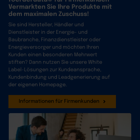
Vermarkten Sie Ihre Produkte mit
dem maximalen Zuschuss!
Sie sind Hersteller, Händler und
Dienstleister in der Energie- und
Baubranche, Finanzdienstleister oder
Energieversorger und möchten Ihren
Kunden einen besonderen Mehrwert
stiften? Dann nutzen Sie unsere White
Label-Lösungen zur Kundeansprache,
Kundenbindung und Leadgenerierung auf
der eigenen Homepage.
Informationen für Firmenkunden