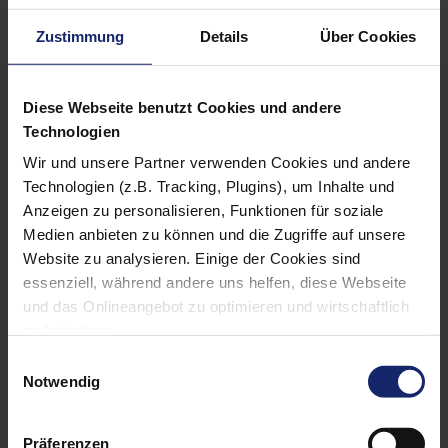
foerderdata
©
Zustimmung
Details
Über Cookies
foerderdata© ist ein Service der febis
Service GmbH, Urheber der Datenbank
foerderdata. Die Online-Datenbank
Diese Webseite benutzt Cookies und andere
stellt die umfangreichste und
Technologien
aktuellste Informationsquelle auf
Wir und unsere Partner verwenden Cookies und andere
ihrem Gebiet dar.
Technologien (z.B. Tracking, Plugins), um Inhalte und
In foerderdata© werden alle
Anzeigen zu personalisieren, Funktionen für soziale
Förderprogramme aus den Bereichen
Medien anbieten zu können und die Zugriffe auf unsere
Bauen, Sanieren, der Haustechnik,
Website zu analysieren. Einige der Cookies sind
Erneuerbarer Energien und
essenziell, während andere uns helfen, diese Webseite
nachhaltiger Mobilität erfasst. Dazu
und das Onlineangebot zu optimieren und wirtschaftlich
zählen alle aktuellen
zu betreiben.
Förderprogramme von Bund, Ländern,
Außerdem geben wir Informationen zu Ihrer Verwendung
Einwilligungsauswahl
Landkreisen, Städten, Gemeinden und
unserer Website an unsere Partner für soziale Medien,
Notwendig
Energieversorgern.
Werbung und Analysen weiter. Unsere Partner führen
Eine Online-Auskunft über foerderdata
diese Informationen möglicherweise mit weiteren Daten
liefert Ihnen in nur drei Schritten eine
Präferenzen