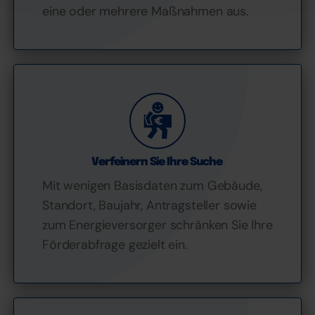
Einstellungen am unteren Ende der Webseite klicken.
eine oder mehrere Maßnahmen aus.
Weitere Informationen erhalten Sie in unserer
Datenschutzerklärung
und im
Impressum
.
Verfeinern Sie Ihre Suche
Mit wenigen Basisdaten zum Gebäude,
Standort, Baujahr, Antragsteller sowie
zum Energieversorger schränken Sie Ihre
Förderabfrage gezielt ein.