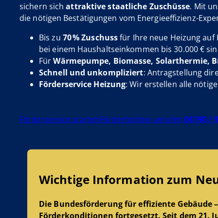
sichern sich
attraktive staatliche Zuschüsse
. Mit 
die nötigen Bestätigungen vom Energieeffizienz-Exper
Bis zu
70 % Zuschuss
für Ihre neue Heizung auf 
bei einem Haushaltseinkommen bis 30.000 € sind
Für
Wärmepumpe, Biomasse, Solarthermie, Br
Schnell und unkompliziert
: Antragstellung di
Förderservice
Heizung
: Wir erstellen alle nöti
Förderservice starten
Förderhotline anrufen
06190 / 9
Wichtige Information zum Neu
Die Bundesförderung für effiziente Gebäude 
Förderkonditionen fortgesetzt.
Seit dem 21. J