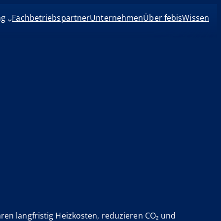
ng
Fachbetriebspartner
Unternehmen
Über febis
Wissen
ren langfristig Heizkosten, reduzieren CO₂ und