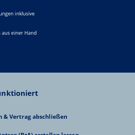
ungen inklusive
s aus einer Hand
unktioniert
n & Vertrag abschließen
ntrag (BzA) erstellen lassen