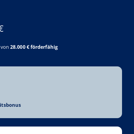
€
e von
28.000 € förderfähig
itsbonus