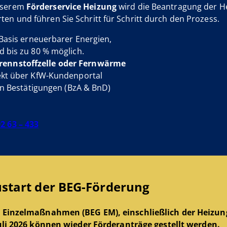
unserem
Förderservice
Heizung
wird die Beantragung der H
ten und führen Sie Schritt für Schritt durch den Prozess.
Basis erneuerbarer Energien,
 bis zu 80 % möglich.
ennstoffzelle oder Fernwärme
rekt über KfW-Kundenportal
gen Bestätigungen (BzA & BnD)
2 63 – 433
start der BEG-Förderung
– Einzelmaßnahmen (BEG EM), einschließlich der Heizu
uli 2026
können wieder
Förderanträge gestellt werden.