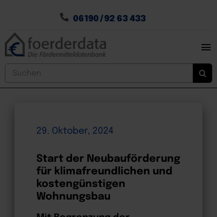
Zum
Inhalt
06190 / 92 63 433
springen
To
Nav
Home
Suche
nach:
Fördergeldsuche
Fördergeldservices
Energiesparen
29. Oktober, 2024
News
Start der Neubauförderung
für klimafreundlichen und
kostengünstigen
Wohnungsbau