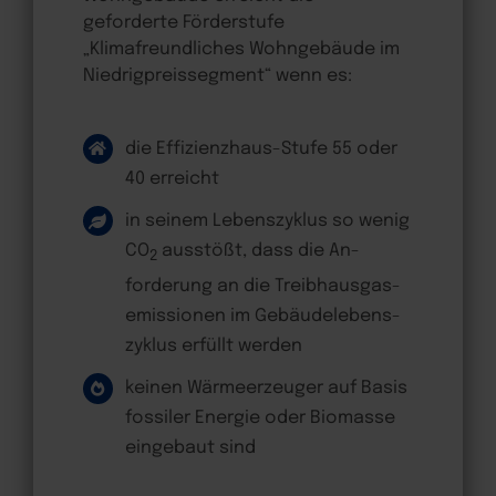
geforderte Förderstufe
„Klimafreundliches Wohngebäude im
Niedrigpreissegment“ wenn es:
die Effizien­zhaus-Stufe 55 oder
40 erreicht
in seinem Lebens­zyklus so wenig
CO
aus­stößt, dass die An­
2
forderung an die Treib­hausgas­
emissionen im Gebäude­lebens­
zyklus erfüllt werden
keinen Wärme­erzeuger auf Basis
fossiler Energie oder Bio­masse
eingebaut sind