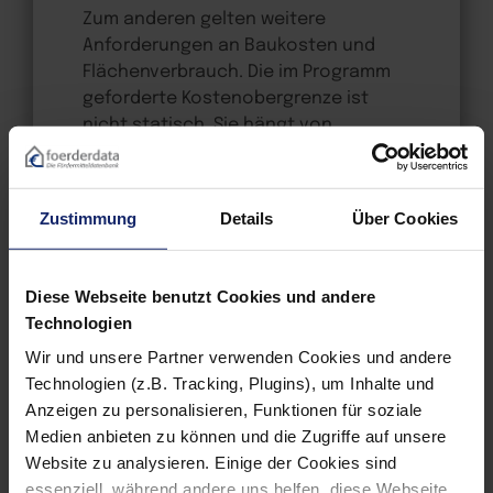
Zum anderen gelten weitere
Anforderungen an Baukosten und
Flächenverbrauch. Die im Programm
geforderte Kostenobergrenze ist
nicht statisch. Sie hängt von
verschiedenen projektspezifischen
Faktoren ab, unter anderem davon,
wo gebaut wird, wie geheizt wird,
Zustimmung
Details
Über Cookies
wieviel Heizenergie benötigt wird und
vom aktuellen Baupreisindex.
Beispielsweise gilt es einzuhalten:
Diese Webseite benutzt Cookies und andere
Technologien
eine Mindest­anzahl an Wohn­
Wir und unsere Partner verwenden Cookies und andere
Technologien (z.B. Tracking, Plugins), um Inhalte und
räumen in Ab­hängig­keit von der
Anzeigen zu personalisieren, Funktionen für soziale
Wohn­fläche
Medien anbieten zu können und die Zugriffe auf unsere
die Einhaltung von Grenzwerten
Website zu analysieren. Einige der Cookies sind
aus­gewählter gebäude­
essenziell, während andere uns helfen, diese Webseite