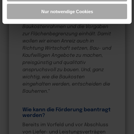
Da wir Ihre Privatsphäre schätzen, bitten wir Sie hiermit
Fördermöglichkeiten von KNN in
um Ihre Einwilligung, die folgenden Cookies und
Nur notwendige Cookies
Anspruch nehmen will, muss
Technologien zu verwenden. Sie können nur der
nachweisen, dass er den
Verwendung von notwendigen Cookies zustimmen oder
Baukostenrahmen und die Vorgaben
hier Ihre individuelle Auswahl bestätigen. Ihre Einwilligung
zur Flächenbegrenzung einhält. Damit
ist freiwillig und kann jederzeit später geändert oder
wollen wir einen Anreiz auch in
widerrufen werden, indem Sie auf die Schaltfläche
Richtung Wirtschaft setzen, Bau- und
Einstellungen am unteren Ende der Webseite klicken.
Kaufwilligen Angebote zu machen,
Weitere Informationen erhalten Sie in unserer
preisgünstig und qualitativ
Datenschutzerklärung
und im
Impressum
.
anspruchsvoll zu bauen. Und, ganz
wichtig, wie die Baukosten
eingehalten werden, entscheiden die
Bauherren
.“
Wie kann die Förderung beantragt
werden?
Bereits im Vorfeld und vor Abschluss
von Liefer- und Leistungsverträgen