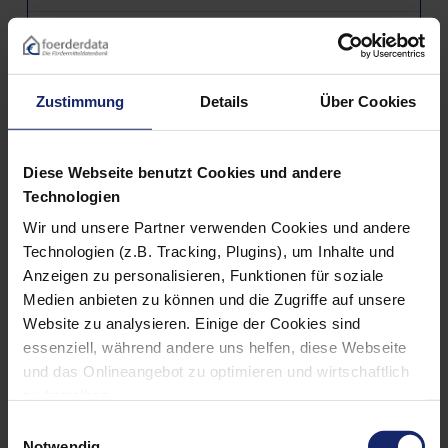
Zustimmung
Details
Über Cookies
Diese Webseite benutzt Cookies und andere
Technologien
Wir und unsere Partner verwenden Cookies und andere
Anlagen zur Wärmeerzeugung (Heizungstechnik)
Technologien (z.B. Tracking, Plugins), um Inhalte und
Anzeigen zu personalisieren, Funktionen für soziale
Medien anbieten zu können und die Zugriffe auf unsere
Website zu analysieren. Einige der Cookies sind
essenziell, während andere uns helfen, diese Webseite
und das Onlineangebot zu optimieren und wirtschaftlich
zu betreiben.
Außerdem geben wir Informationen zu Ihrer Verwendung
Einwilligungsauswahl
unserer Website an unsere Partner für soziale Medien,
Notwendig