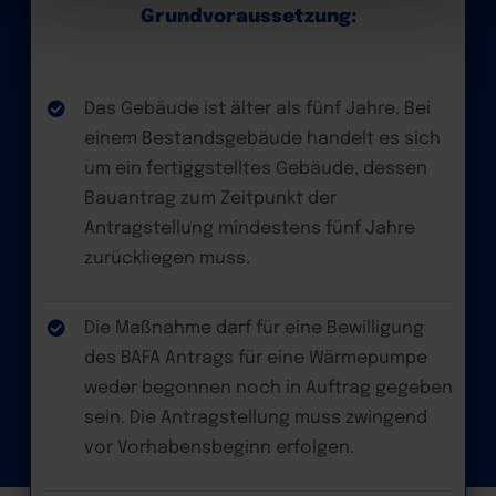
hier Ihre individuelle Auswahl bestätigen. Ihre Einwilligung
Grundvoraussetzung:
ist freiwillig und kann jederzeit später geändert oder
widerrufen werden, indem Sie auf die Schaltfläche
Einstellungen am unteren Ende der Webseite klicken.
Das Gebäude ist älter als fünf Jahre. Bei
Weitere Informationen erhalten Sie in unserer
Datenschutzerklärung
und im
Impressum
.
einem Bestandsgebäude handelt es sich
um ein fertiggstelltes Gebäude, dessen
Bauantrag zum Zeitpunkt der
Antragstellung mindestens fünf Jahre
zurückliegen muss.
Die Maßnahme darf für eine Bewilligung
des BAFA Antrags für eine Wärmepumpe
weder begonnen noch in Auftrag gegeben
sein. Die Antragstellung muss zwingend
vor Vorhabensbeginn erfolgen.