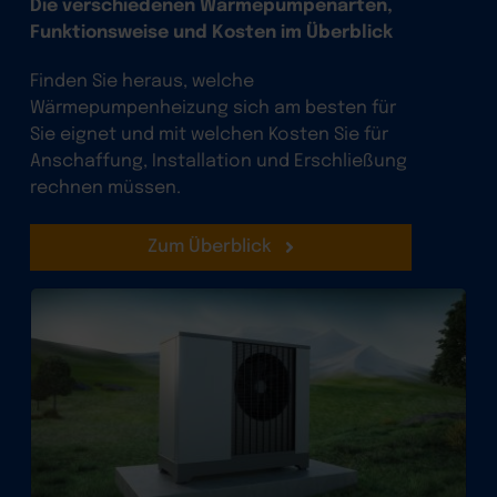
Die verschiedenen Wärmepumpenarten,
Funktionsweise und Kosten im Überblick
Finden Sie heraus, welche
Wärmepumpenheizung sich am besten für
Sie eignet und mit welchen Kosten Sie für
Anschaffung, Installation und Erschließung
rechnen müssen.
Zum Überblick